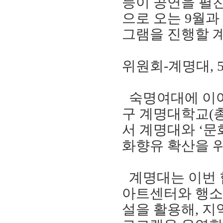
등이 공연을 펼
으로 오는
9
월과
그램을 진행할 
위원회
-
계명대
, 
숙명여대에 이
구 계명대학교
(
서 계명대와
‘
문
화향유 확산을 
계명대는 이번 
아트센터와 행
설을 활용해
,
지