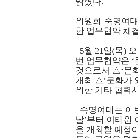
밝혔다
.
위원회
-
숙명여
한 업무협약 체
5
월
21
일
(
목
)
번 업무협약은
‘
것으로서
△
‘
문화
개최
△
‘
문화가 
위한 기타 협력사
숙명여대는 이번
날
’
부터 이태원
을 개최할 예정