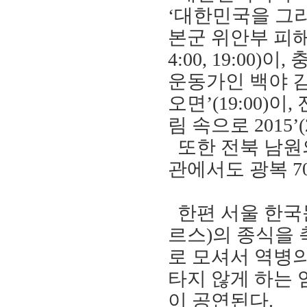
‘
대한민국을 그
본군 위안부 피
4:00, 19:00)
이
,
운동가인 백야 
오면
’
(19:00)
이
,
림 속으로
2015
’
또한 전북 남원
관에서도 광복
7
한편 서울 한국
르스
)
의 종식을
로 모셔서 역병
타지 않게 하는
이 공연된다
.