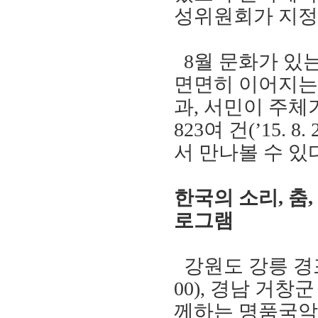
성위원회가 지
8
월 문화가 있
면면히 이어
지는
과
,
서민이 주체
823
여 건
(
’
15. 8. 
서 만나볼 수 있
한국의 소리
,
춤
,
로그램
강원도 강릉 
00)
,
경남 거창군
께하는 명품국