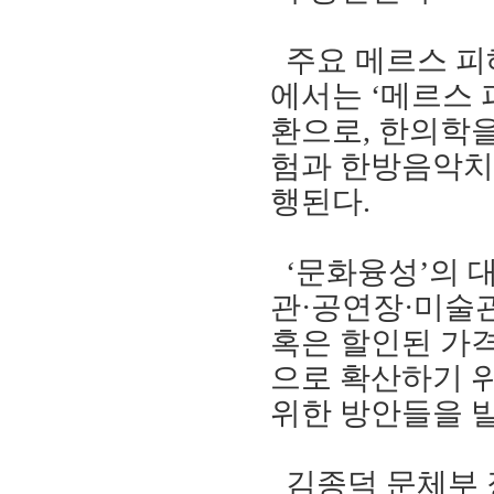
주요 메르스 피
에서는
‘
메르스
환으로
,
한의학을
험과 한방음악
행된다
.
‘
문화융성
’
의 
관
·
공연장
·
미술
혹은 할인된 가
으로 확산하기
위한 방안들을 
김종덕 문체부