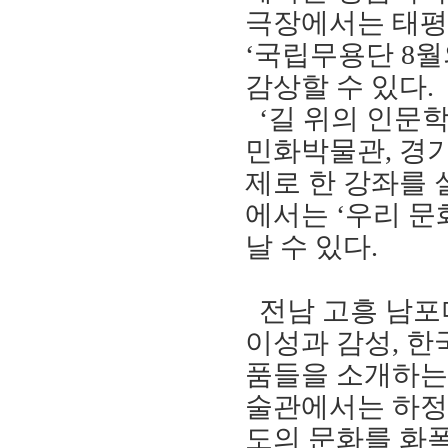
극장에서는 태
‘
국립무용단
8
월
감상할 수 있다
.
‘
길 위의 인문
민화박물관
,
경기
제로 한 강좌를
에서는
‘
우리 문
날 수 있다
.
전남 고흥 남포
이성과 감성
,
한
품들을 소개하
술관에서는 하정
도의 문화를 화