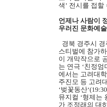
색
’
전시를 접할 
언제나 사람이 
우러진 문화
예술
경북 경주시 
스티벌에 참가
이 개막작으로 
는 연극
‘
친정
엄
에서는
고려대학
주진모 등 고려
‘
벚꽃동산
‘
(19:30
뮤지컬
‘
형제는 
가 조정래의 대