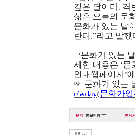
깊은 달이다
.
격
삶은 오늘의 문
문화가 있는 날
란다
.
”
라고 말했
‘
문화가 있는 
세한 내용은
‘
문
안내웹페이지
’
에
☞
문화가 있는 
r/wday
(
문화가있
문의
홍보담당 ***
연락