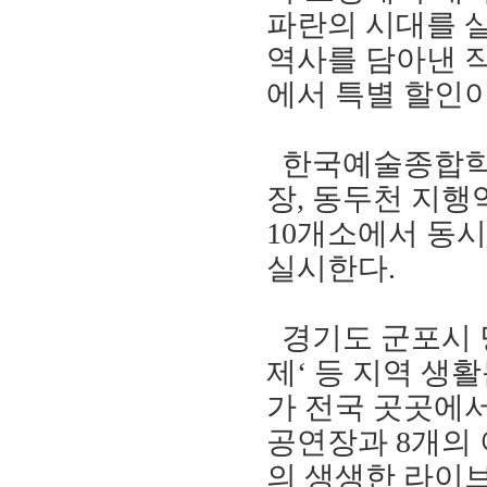
파란의 시대를
역사를 담아낸 
에서 특별 할인이
한국예술종합학
장
,
동두천 지행
10
개소에서 동
실시한다
.
경기도 군포시
제
‘
등
지역 생활
가
전국
곳곳에서
공연장과
8
개의
의 생생한 라이브