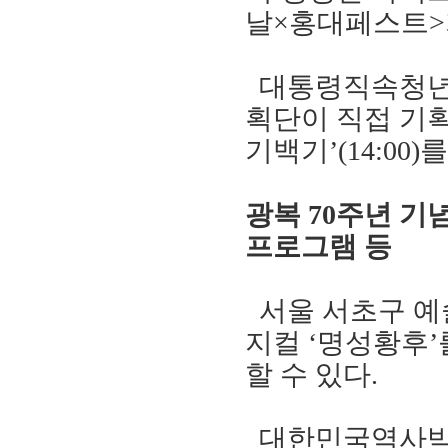
날
×
홍대페스트
>
대통령직속청
획단이 직접
기
기백기
’
(14:00)
를
광복
70
주년 기
프로그램 등
서울 서초구 예
지컬
‘
명성황후
’
할 수 있다
.
대한민국역사박