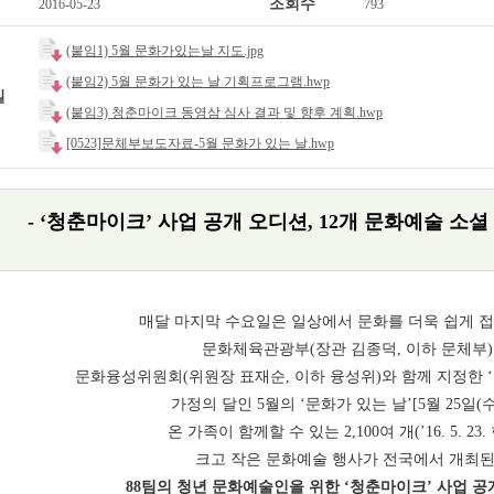
조회수
2016-05-23
793
(붙임1) 5월 문화가있는날 지도.jpg
(붙임2) 5월 문화가 있는 날 기획프로그램.hwp
일
(붙임3) 청춘마이크 동영삼 심사 결과 및 향후 계획.hwp
[0523]문체부보도자료-5월 문화가 있는 날.hwp
- ‘청춘마이크’ 사업 공개 오디션, 12개 문화예술 소셜
매달 마지막 수요일은 일상에서 문화를 더욱 쉽게 접
문화체육관광부(장관 김종덕, 이하 문체부
문화융성위원회(위원장 표재순, 이하 융성위)와 함께 지정한 ‘
가정의 달인 5월의 ‘문화가 있는 날’[5월 25일(
온 가족이 함께할 수 있는 2,100여 개(’16. 5. 23
크고 작은 문화예술 행사가 전국에서 개최된
88팀의 청년 문화예술인을 위한 ‘청춘마이크’ 사업 공