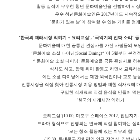
활동 실적이 우수한 청년 문화예술인을 선발하여 시상
우수 청년문화예술인은 2017년에도 지속적
‘문화가 있는 날’에 참여할 수 있는 기회를 얻게
‘한국의 재래시장 익히기 + 요리교실’, ‘국악기의 진짜 소리‘ 등
문화예술에 대한 공통된 관심사를 가진 사람들의 모
‘문화예술 소셜 다이닝(Social Dining)*’이 5월부터 
* 문화예술 소셜 다이닝: 문화예술을 공통 관심사로 하
식사도 하고, 함께 취미 활동도 하면서 교류하
이번 소셜 다이닝에서는 재한 외국인이나 교포 등을
전통시장을 직접 찾아 전통시장 이용 방법과 제철 식재료에 대
구입한 식재료로 직접 음식을 만들어 먹
‘한국의 재래시장 익히기
+
요리교실’(10:00, 마포구 스페이스 2012, 집밥지
드라마 형식으로 진행되는 연극에 직접 참여하는 심
‘모든 창조 활동에 있는 치유의 힘’
(19:30, 동대문구 장한평역 인근 작업실, 집밥지기