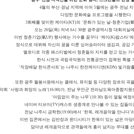
4월의 부산·경남 지역에 이어 5월에는 광주·전남 
다양한 문화예술 프로그램을 시행한다.
3회째를 맞이한 케이티(KT)의 ‘문화가 있는 날-청춘기업(氣
오는 26일(목) 저녁 6시 30분 광주광역시청 대회의실
이번 청춘기업(氣UP) 행사에는 가수를 꿈꾸다 ‘케이(K)팝스타’에
정식으로 데뷔해 자신의 꿈을 이룬 싱어송라이터 샘김과, 공감 
멜로디로 각종 페스티벌에서 청춘들의 지지를 얻고 있는 가
한식 시연과 국립국악원의 전통공연이 접목된 특별 
‘직장배달 한식콘서트’는 나주시 한전케이디엔(KDN) 빛가람홀(
. 또한 광주 월봉서원에서는 클래식, 뮤지컬 등 다양한 장르의 곡
악회 ‘사랑과 희망의 노래’(16:00)가, 전남 무안군 전라남도육아종합
‘아낌없이 주는 나무’(10:30) 등이 열릴 예정
네이버 티브이(TV)캐스트 생중계로 만나볼 수 있는 집들이
전남 나주시 금학헌(19:00)에서 ‘한옥, 레게음악을 만나다’
이번 집콘에서는 김반장과 윈디시티가 한옥이 있는 넓은 마당
담아낸 레게음악으로 관객들에게 흥이 넘치는 무대를 선