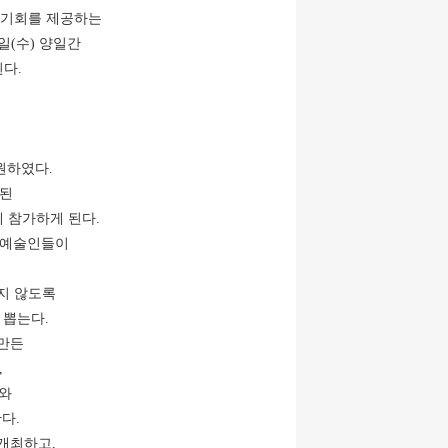
 기회를 제공하는
5일(수) 양일간
다.
지원하였다.
최된
에 참가하게 된다.
화예술인들이
받지 않도록
 뽑는다.
 만든
,
회와
한다.
 개최하고,