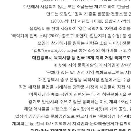
주변에서 사용되지 않는 모든 소품들을 재료로 하여 한글을
만드는 모임인 ‘잉여 자원을 활용한 전통소품 
(20:00, 성남시 계단밑테이블, 집밥지기-박혜
음향장비를 전혀 사용하지 않은 국악기의 자연의 소리를
’국악기의 진짜 소리‘(20:00, 종로구 호연재, 집밥지기-김수경) 등 
모임에 참가하기를 원하는 사람은 소셜 다이닝 전문
‘집밥’(
www.zipbob.net
)을 통해 소정의 참가비를 내고 참
대전광역시 목척시장 등 전국 19개 지역 거점 특화프로
이 밖에 지역 문화예술인과 지역민이 참여
‘문화가 있는 날’ 거점 지역 특화프로그램도 시
대전광역시 중구 은행동 목척시장 일원에서는 수공
직접 제작한 물건을 거래하는 창작품 시장과 시민들이 직접 
벼룩시장과 예술 공연이 진행되는 ‘대전 청년문화예술 수요장
경기도 안산시의 주요 지점을 통과하는 여섯 개의 4호선
해당 역사들을 거점으로 예술시장(아트마켓)과 거리 공연, 
일상의 공공공간을 문화공간으로 변모시키는 ‘문화징검다리-예술열차
개최되는 등, 전국 19개 지역에서 지역민과 문화예술단체가 함께
광주･전남 지역민을 위한 문화 행사, 스크린골프 한정 할